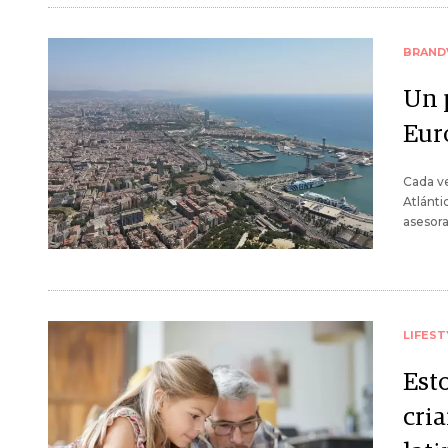
BRAND
Un 
Eur
Cada ve
Atlánti
asesora
LIFEST
Est
cria