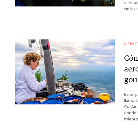
conduc
sin la 
LIFEST
Cóm
aer
gou
Es un p
llamad
CuliAir
donde l
mientra