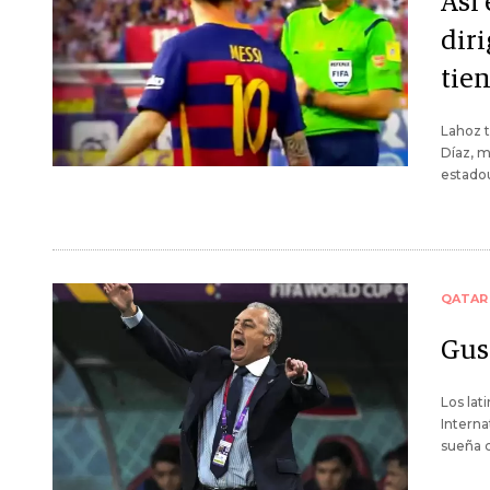
Asi 
diri
tie
Lahoz t
Díaz, m
estadou
QATAR
Gus
Los lat
Interna
sueña c