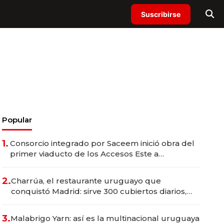
Suscribirse
Popular
1.
Consorcio integrado por Saceem inició obra del
primer viaducto de los Accesos Este a
Montevideo; inversión total asciende a US$ 54
millones
2.
Charrúa, el restaurante uruguayo que
conquistó Madrid: sirve 300 cubiertos diarios,
agota reservas con un mes de anticipación y
prepara apertura
3.
Malabrigo Yarn: así es la multinacional uruguaya