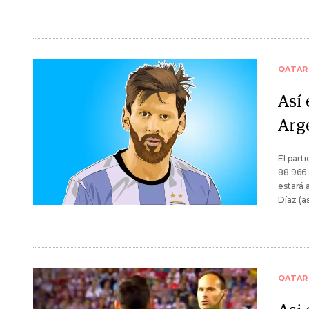
QATAR
Así 
Arge
El part
88.966 
estará 
Díaz (a
QATAR