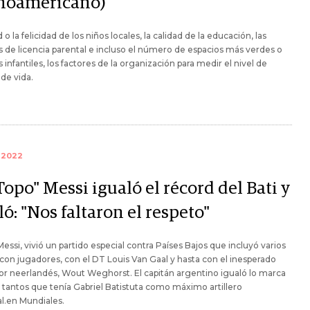
inoamericano)
 o la felicidad de los niños locales, la calidad de la educación, las
as de licencia parental e incluso el número de espacios más verdes o
 infantiles, los factores de la organización para medir el nivel de
 de vida.
 2022
Topo" Messi igualó el récord del Bati y
ó: "Nos faltaron el respeto"
Messi, vivió un partido especial contra Países Bajos que incluyó varios
con jugadores, con el DT Louis Van Gaal y hasta con el inesperado
r neerlandés, Wout Weghorst. El capitán argentino igualó lo marca
 tantos que tenía Gabriel Batistuta como máximo artillero
l.en Mundiales.