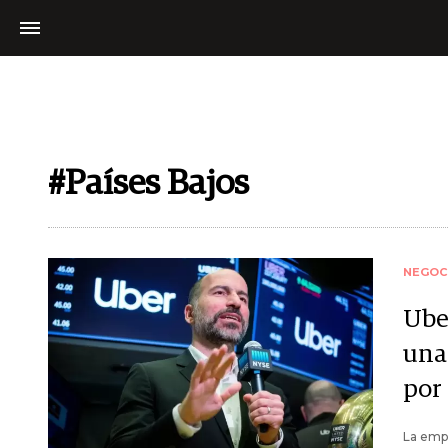
#Países Bajos
NEGOC
Ube
una
por 
La emp