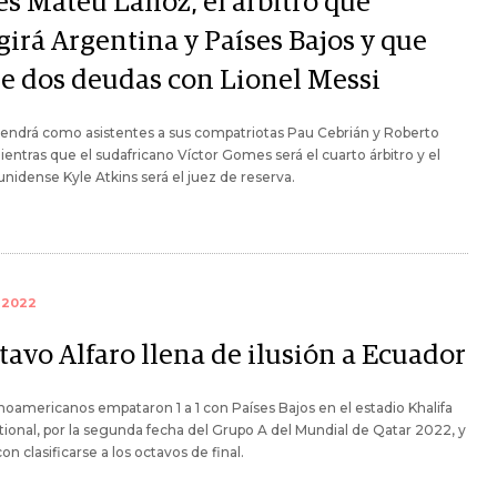
es Mateu Lahoz, el árbitro que
girá Argentina y Países Bajos y que
ne dos deudas con Lionel Messi
endrá como asistentes a sus compatriotas Pau Cebrián y Roberto
ientras que el sudafricano Víctor Gomes será el cuarto árbitro y el
nidense Kyle Atkins será el juez de reserva.
 2022
tavo Alfaro llena de ilusión a Ecuador
inoamericanos empataron 1 a 1 con Países Bajos en el estadio Khalifa
tional, por la segunda fecha del Grupo A del Mundial de Qatar 2022, y
on clasificarse a los octavos de final.