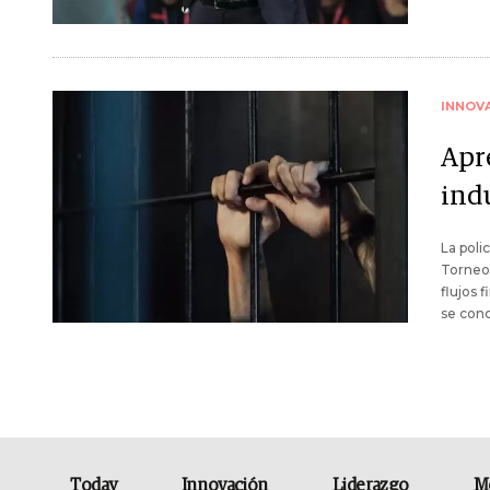
INNOV
Apre
ind
La poli
Torneo
flujos 
se cono
Today
Innovación
Liderazgo
M