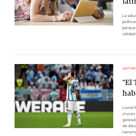
lat
La salud
polític
parques
calidad
QATAR
"El 
habl
Lionel 
cruces 
goleado
de diez
naciona