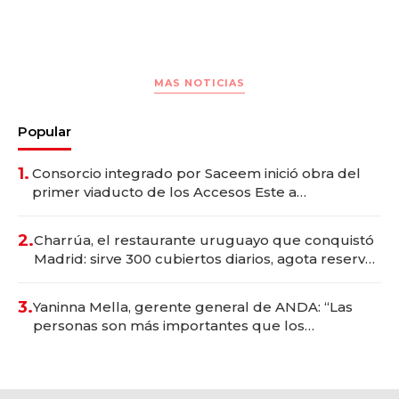
MAS NOTICIAS
Popular
1.
Consorcio integrado por Saceem inició obra del
primer viaducto de los Accesos Este a
Montevideo; inversión total asciende a US$ 54
millones
2.
Charrúa, el restaurante uruguayo que conquistó
Madrid: sirve 300 cubiertos diarios, agota reservas
con un mes de anticipación y prepara apertura
3.
Yaninna Mella, gerente general de ANDA: “Las
personas son más importantes que los
problemas”