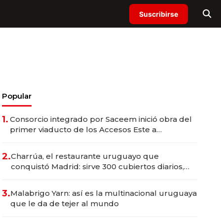
Suscribirse
Popular
1.
Consorcio integrado por Saceem inició obra del
primer viaducto de los Accesos Este a
Montevideo; inversión total asciende a US$ 54
millones
2.
Charrúa, el restaurante uruguayo que
conquistó Madrid: sirve 300 cubiertos diarios,
agota reservas con un mes de anticipación y
prepara apertura
3.
Malabrigo Yarn: así es la multinacional uruguaya
que le da de tejer al mundo