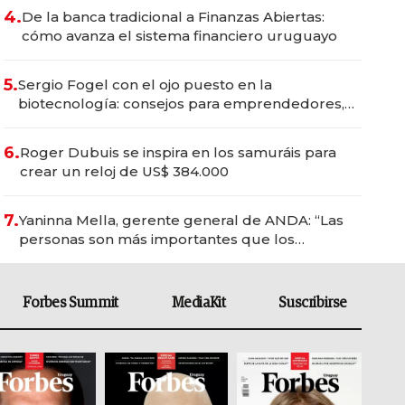
4.
De la banca tradicional a Finanzas Abiertas:
cómo avanza el sistema financiero uruguayo
5.
Sergio Fogel con el ojo puesto en la
biotecnología: consejos para emprendedores,
oportunidades de inversión y el rol de la IA
6.
Roger Dubuis se inspira en los samuráis para
crear un reloj de US$ 384.000
7.
Yaninna Mella, gerente general de ANDA: “Las
personas son más importantes que los
problemas”
Forbes Summit
MediaKit
Suscribirse