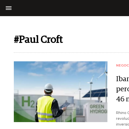
#Paul Croft
NEGOC
Iba
per
46 
Rhino 
revoluc
inversi