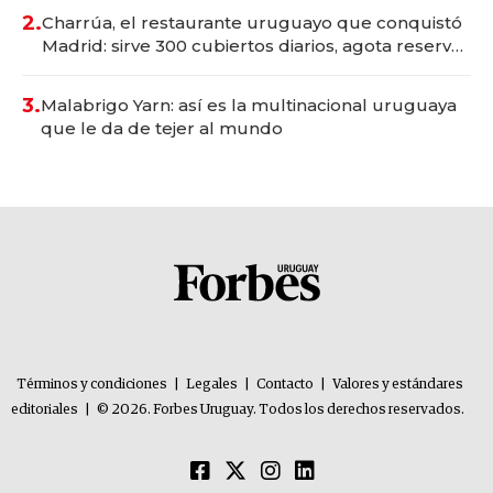
millones
2.
Charrúa, el restaurante uruguayo que conquistó
Madrid: sirve 300 cubiertos diarios, agota reservas
con un mes de anticipación y prepara apertura
3.
Malabrigo Yarn: así es la multinacional uruguaya
que le da de tejer al mundo
Términos y condiciones
|
Legales
|
Contacto
|
Valores y estándares
editoriales
|
© 2026. Forbes Uruguay. Todos los derechos reservados.