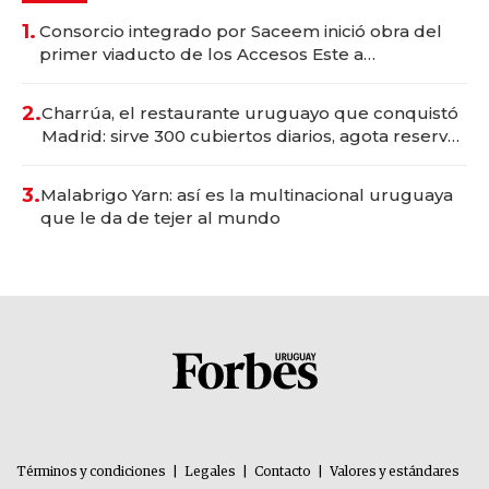
1.
Consorcio integrado por Saceem inició obra del
primer viaducto de los Accesos Este a
Montevideo; inversión total asciende a US$ 54
millones
2.
Charrúa, el restaurante uruguayo que conquistó
Madrid: sirve 300 cubiertos diarios, agota reservas
con un mes de anticipación y prepara apertura
3.
Malabrigo Yarn: así es la multinacional uruguaya
que le da de tejer al mundo
Términos y condiciones
|
Legales
|
Contacto
|
Valores y estándares