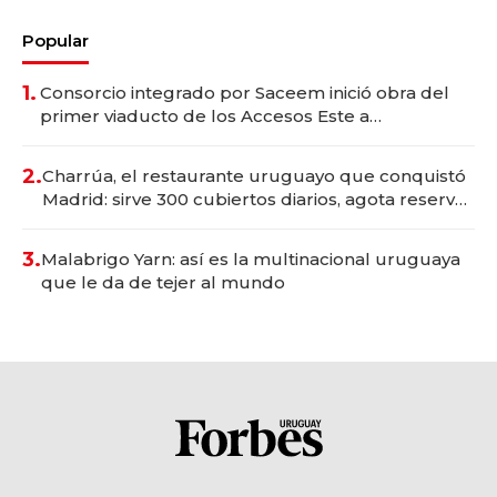
Popular
1.
Consorcio integrado por Saceem inició obra del
primer viaducto de los Accesos Este a
Montevideo; inversión total asciende a US$ 54
millones
2.
Charrúa, el restaurante uruguayo que conquistó
Madrid: sirve 300 cubiertos diarios, agota reservas
con un mes de anticipación y prepara apertura
3.
Malabrigo Yarn: así es la multinacional uruguaya
que le da de tejer al mundo