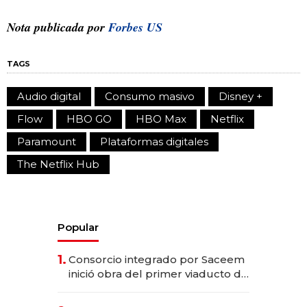
Nota publicada por
Forbes US
TAGS
Audio digital
Consumo masivo
Disney +
Flow
HBO GO
HBO Max
Netflix
Paramount
Plataformas digitales
The Netflix Hub
Popular
1.
Consorcio integrado por Saceem
inició obra del primer viaducto de
los Accesos Este a Montevideo;
inversión total asciende a US$ 54