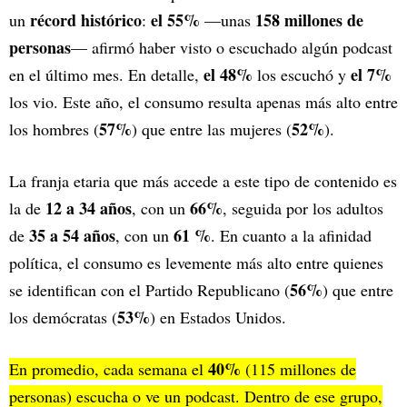
récord histórico
el 55%
158 millones de
un
:
—unas
personas
— afirmó haber visto o escuchado algún podcast
el 48%
el 7%
en el último mes. En detalle,
los escuchó y
los vio. Este año, el consumo resulta apenas más alto entre
57%
52%
los hombres (
) que entre las mujeres (
).
La franja etaria que más accede a este tipo de contenido es
12 a 34 años
66%
la de
, con un
, seguida por los adultos
35 a 54 años
61 %
de
, con un
. En cuanto a la afinidad
política, el consumo es levemente más alto entre quienes
56%
se identifican con el Partido Republicano (
) que entre
53%
los demócratas (
) en Estados Unidos.
40%
En promedio, cada semana el
(115 millones de
personas) escucha o ve un podcast. Dentro de ese grupo,