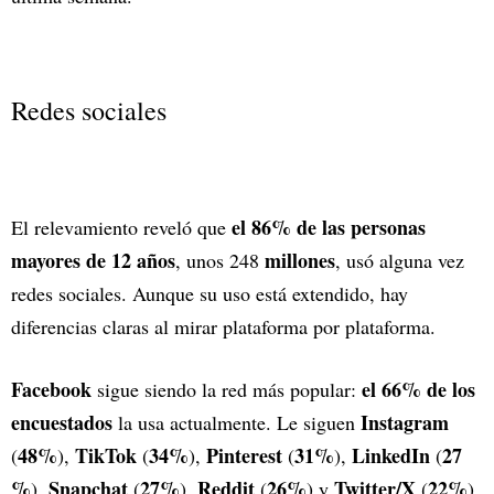
Redes sociales
el 86% de las personas
El relevamiento reveló que
mayores de 12 años
millones
, unos 248
, usó alguna vez
redes sociales. Aunque su uso está extendido, hay
diferencias claras al mirar plataforma por plataforma.
Facebook
el 66% de los
sigue siendo la red más popular:
encuestados
Instagram
la usa actualmente. Le siguen
48%
TikTok
34%
Pinterest
31%
LinkedIn
27
(
),
(
),
(
),
(
%
Snapchat
27%
Reddit
26%
Twitter/X
22%
),
(
),
(
) y
(
).