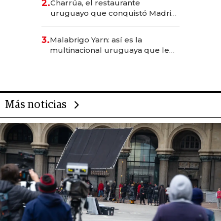
2.
Charrúa, el restaurante
millones
uruguayo que conquistó Madrid:
sirve 300 cubiertos diarios, agota
reservas con un mes de
3.
Malabrigo Yarn: así es la
anticipación y prepara apertura
multinacional uruguaya que le
da de tejer al mundo
Más noticias