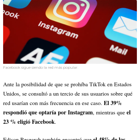
Facebook sigue siendo la red más popular.
Ante la posibilidad de que se prohíba TikTok en Estados
Unidos, se consultó a un tercio de sus usuarios sobre qué
El 39%
red usarían con más frecuencia en ese caso.
respondió que optaría por Instagram
el
, mientras que
23 % eligió Facebook
.
el 48% de las
Edison Research también encontró que