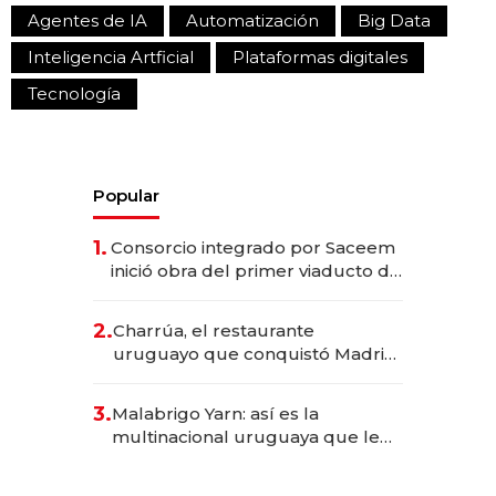
Agentes de IA
Automatización
Big Data
Inteligencia Artficial
Plataformas digitales
Tecnología
Popular
1.
Consorcio integrado por Saceem
inició obra del primer viaducto de
los Accesos Este a Montevideo;
inversión total asciende a US$ 54
2.
Charrúa, el restaurante
millones
uruguayo que conquistó Madrid:
sirve 300 cubiertos diarios, agota
reservas con un mes de
3.
Malabrigo Yarn: así es la
anticipación y prepara apertura
multinacional uruguaya que le
da de tejer al mundo