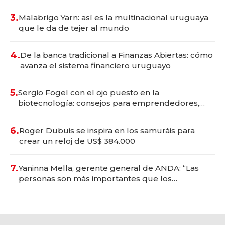
con un mes de anticipación y prepara apertura
3.
Malabrigo Yarn: así es la multinacional uruguaya
que le da de tejer al mundo
4.
De la banca tradicional a Finanzas Abiertas: cómo
avanza el sistema financiero uruguayo
5.
Sergio Fogel con el ojo puesto en la
biotecnología: consejos para emprendedores,
oportunidades de inversión y el rol de la IA
6.
Roger Dubuis se inspira en los samuráis para
crear un reloj de US$ 384.000
7.
Yaninna Mella, gerente general de ANDA: “Las
personas son más importantes que los
problemas”