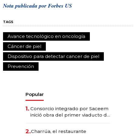
Nota publicada por Forbes US
TAGS
Avance tecnológico en oncología
Cáncer de piel
Dispositivo para detectar cancer de piel
Prevención
Popular
1.
Consorcio integrado por Saceem
inició obra del primer viaducto de
los Accesos Este a Montevideo;
inversión total asciende a US$ 54
2.
Charrúa, el restaurante
millones