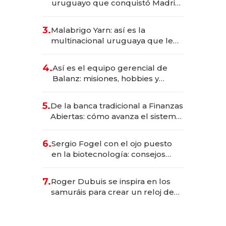
uruguayo que conquistó Madrid:
sirve 300 cubiertos diarios, agota
reservas con un mes de
3.
Malabrigo Yarn: así es la
anticipación y prepara apertura
multinacional uruguaya que le
da de tejer al mundo
4.
Así es el equipo gerencial de
Balanz: misiones, hobbies y
metas para este año
5.
De la banca tradicional a Finanzas
Abiertas: cómo avanza el sistema
financiero uruguayo
6.
Sergio Fogel con el ojo puesto
en la biotecnología: consejos
para emprendedores,
oportunidades de inversión y el
7.
Roger Dubuis se inspira en los
rol de la IA
samuráis para crear un reloj de
US$ 384.000