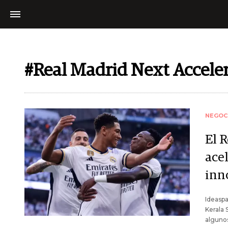
#Real Madrid Next Accele
NEGOC
El 
ace
inn
Ideaspa
Kerala 
algunos