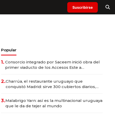
Suscribirse
Popular
1.
Consorcio integrado por Saceem inició obra del
primer viaducto de los Accesos Este a
Montevideo; inversión total asciende a US$ 54
millones
2.
Charrúa, el restaurante uruguayo que
conquistó Madrid: sirve 300 cubiertos diarios,
agota reservas con un mes de anticipación y
prepara apertura
3.
Malabrigo Yarn: así es la multinacional uruguaya
que le da de tejer al mundo