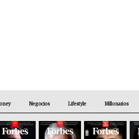
oney
Negocios
Lifestyle
Millonarios