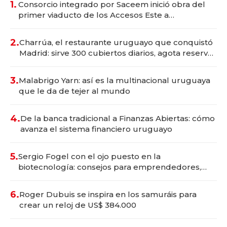
1.
Consorcio integrado por Saceem inició obra del
primer viaducto de los Accesos Este a
Montevideo; inversión total asciende a US$ 54
millones
2.
Charrúa, el restaurante uruguayo que conquistó
Madrid: sirve 300 cubiertos diarios, agota reservas
con un mes de anticipación y prepara apertura
3.
Malabrigo Yarn: así es la multinacional uruguaya
que le da de tejer al mundo
4.
De la banca tradicional a Finanzas Abiertas: cómo
avanza el sistema financiero uruguayo
5.
Sergio Fogel con el ojo puesto en la
biotecnología: consejos para emprendedores,
oportunidades de inversión y el rol de la IA
6.
Roger Dubuis se inspira en los samuráis para
crear un reloj de US$ 384.000