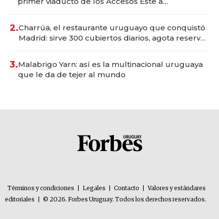
primer viaducto de los Accesos Este a
Montevideo; inversión total asciende a US$ 54
millones
2.
Charrúa, el restaurante uruguayo que conquistó
Madrid: sirve 300 cubiertos diarios, agota reservas
con un mes de anticipación y prepara apertura
3.
Malabrigo Yarn: así es la multinacional uruguaya
que le da de tejer al mundo
Términos y condiciones
|
Legales
|
Contacto
|
Valores y estándares
editoriales
|
© 2026. Forbes Uruguay. Todos los derechos reservados.