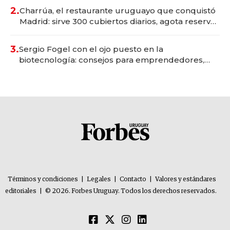
millones
2.
Charrúa, el restaurante uruguayo que conquistó
Madrid: sirve 300 cubiertos diarios, agota reservas
con un mes de anticipación y prepara apertura
3.
Sergio Fogel con el ojo puesto en la
biotecnología: consejos para emprendedores,
oportunidades de inversión y el rol de la IA
Términos y condiciones
|
Legales
|
Contacto
|
Valores y estándares
editoriales
|
© 2026. Forbes Uruguay. Todos los derechos reservados.