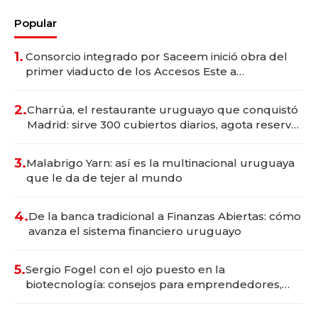
Popular
1.
Consorcio integrado por Saceem inició obra del
primer viaducto de los Accesos Este a
Montevideo; inversión total asciende a US$ 54
millones
2.
Charrúa, el restaurante uruguayo que conquistó
Madrid: sirve 300 cubiertos diarios, agota reservas
con un mes de anticipación y prepara apertura
3.
Malabrigo Yarn: así es la multinacional uruguaya
que le da de tejer al mundo
4.
De la banca tradicional a Finanzas Abiertas: cómo
avanza el sistema financiero uruguayo
5.
Sergio Fogel con el ojo puesto en la
biotecnología: consejos para emprendedores,
oportunidades de inversión y el rol de la IA