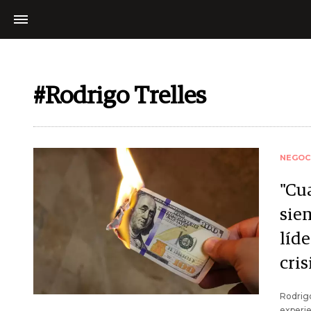
#Rodrigo Trelles
NEGOC
"Cu
sien
líde
cri
Rodrigo
experie