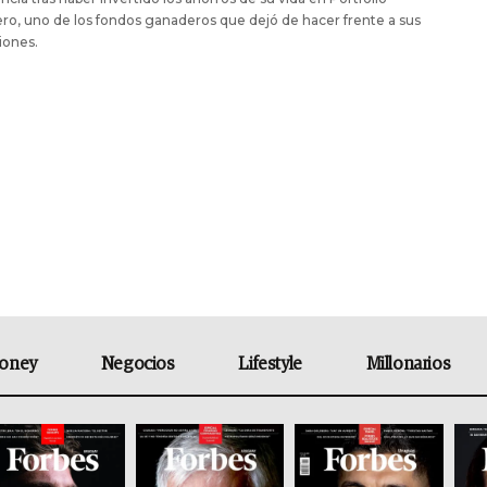
o, uno de los fondos ganaderos que dejó de hacer frente a sus
iones.
oney
Negocios
Lifestyle
Millonarios