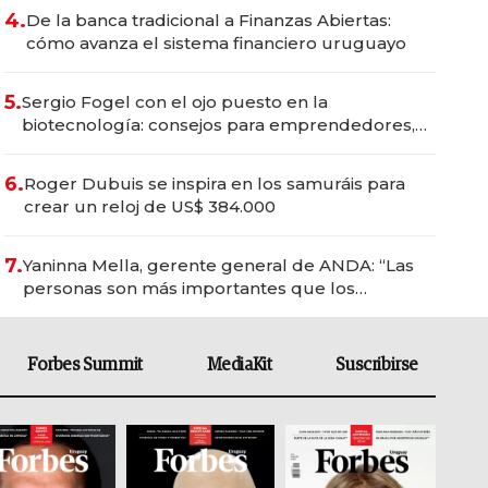
4.
De la banca tradicional a Finanzas Abiertas:
cómo avanza el sistema financiero uruguayo
5.
Sergio Fogel con el ojo puesto en la
biotecnología: consejos para emprendedores,
oportunidades de inversión y el rol de la IA
6.
Roger Dubuis se inspira en los samuráis para
crear un reloj de US$ 384.000
7.
Yaninna Mella, gerente general de ANDA: “Las
personas son más importantes que los
problemas”
Forbes Summit
MediaKit
Suscribirse