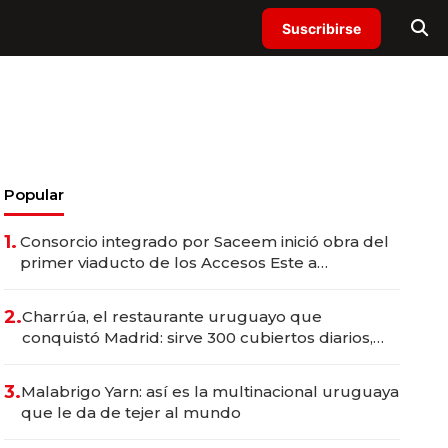
Suscribirse
Popular
1.
Consorcio integrado por Saceem inició obra del
primer viaducto de los Accesos Este a
Montevideo; inversión total asciende a US$ 54
millones
2.
Charrúa, el restaurante uruguayo que
conquistó Madrid: sirve 300 cubiertos diarios,
agota reservas con un mes de anticipación y
prepara apertura
3.
Malabrigo Yarn: así es la multinacional uruguaya
que le da de tejer al mundo