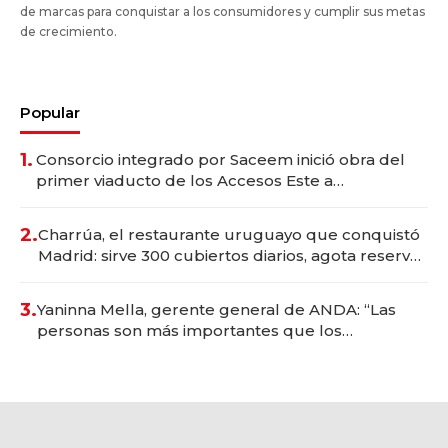
de marcas para conquistar a los consumidores y cumplir sus metas
de crecimiento.
Popular
1.
Consorcio integrado por Saceem inició obra del
primer viaducto de los Accesos Este a
Montevideo; inversión total asciende a US$ 54
millones
2.
Charrúa, el restaurante uruguayo que conquistó
Madrid: sirve 300 cubiertos diarios, agota reservas
con un mes de anticipación y prepara apertura
3.
Yaninna Mella, gerente general de ANDA: “Las
personas son más importantes que los
problemas”