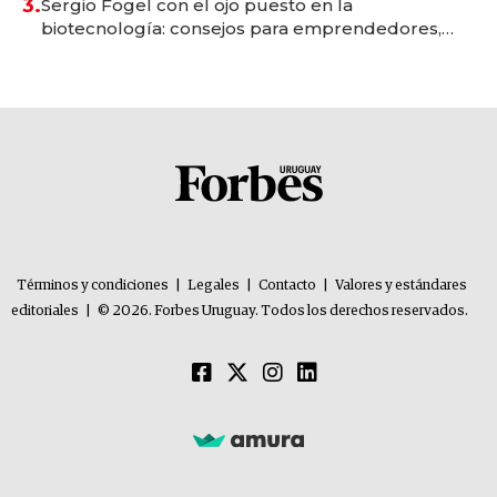
3.
Sergio Fogel con el ojo puesto en la
biotecnología: consejos para emprendedores,
oportunidades de inversión y el rol de la IA
Términos y condiciones
|
Legales
|
Contacto
|
Valores y estándares
editoriales
|
© 2026. Forbes Uruguay. Todos los derechos reservados.