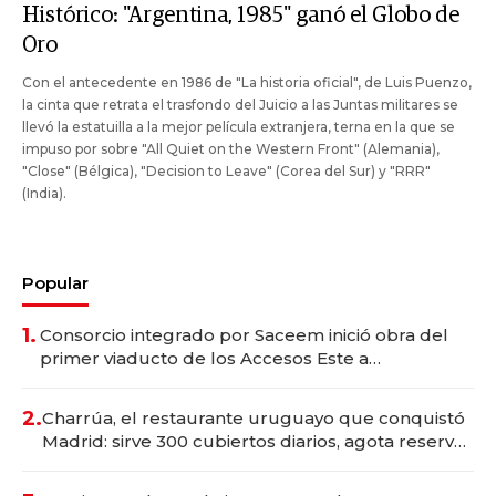
Histórico: "Argentina, 1985" ganó el Globo de
Oro
Con el antecedente en 1986 de "La historia oficial", de Luis Puenzo,
la cinta que retrata el trasfondo del Juicio a las Juntas militares se
llevó la estatuilla a la mejor película extranjera, terna en la que se
impuso por sobre "All Quiet on the Western Front" (Alemania),
"Close" (Bélgica), "Decision to Leave" (Corea del Sur) y "RRR"
(India).
Popular
1.
Consorcio integrado por Saceem inició obra del
primer viaducto de los Accesos Este a
Montevideo; inversión total asciende a US$ 54
millones
2.
Charrúa, el restaurante uruguayo que conquistó
Madrid: sirve 300 cubiertos diarios, agota reservas
con un mes de anticipación y prepara apertura