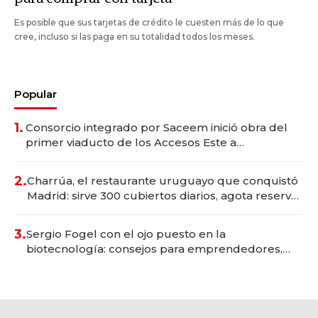
Es posible que sus tarjetas de crédito le cuesten más de lo que
cree, incluso si las paga en su totalidad todos los meses.
Popular
1.
Consorcio integrado por Saceem inició obra del
primer viaducto de los Accesos Este a
Montevideo; inversión total asciende a US$ 54
millones
2.
Charrúa, el restaurante uruguayo que conquistó
Madrid: sirve 300 cubiertos diarios, agota reservas
con un mes de anticipación y prepara apertura
3.
Sergio Fogel con el ojo puesto en la
biotecnología: consejos para emprendedores,
oportunidades de inversión y el rol de la IA