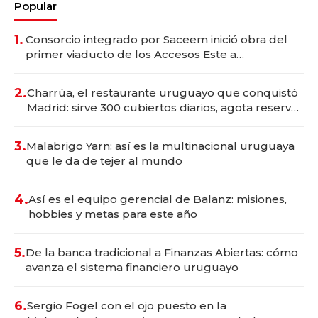
Popular
1.
Consorcio integrado por Saceem inició obra del
primer viaducto de los Accesos Este a
Montevideo; inversión total asciende a US$ 54
millones
2.
Charrúa, el restaurante uruguayo que conquistó
Madrid: sirve 300 cubiertos diarios, agota reservas
con un mes de anticipación y prepara apertura
3.
Malabrigo Yarn: así es la multinacional uruguaya
que le da de tejer al mundo
4.
Así es el equipo gerencial de Balanz: misiones,
hobbies y metas para este año
5.
De la banca tradicional a Finanzas Abiertas: cómo
avanza el sistema financiero uruguayo
6.
Sergio Fogel con el ojo puesto en la