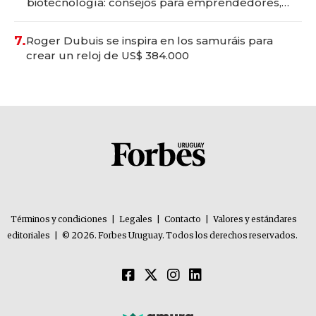
biotecnología: consejos para emprendedores,
oportunidades de inversión y el rol de la IA
7.
Roger Dubuis se inspira en los samuráis para
crear un reloj de US$ 384.000
Términos y condiciones
|
Legales
|
Contacto
|
Valores y estándares
editoriales
|
© 2026. Forbes Uruguay. Todos los derechos reservados.