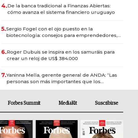
4.
De la banca tradicional a Finanzas Abiertas:
cómo avanza el sistema financiero uruguayo
5.
Sergio Fogel con el ojo puesto en la
biotecnología: consejos para emprendedores,
oportunidades de inversión y el rol de la IA
6.
Roger Dubuis se inspira en los samuráis para
crear un reloj de US$ 384.000
7.
Yaninna Mella, gerente general de ANDA: “Las
personas son más importantes que los
problemas”
Forbes Summit
MediaKit
Suscribirse