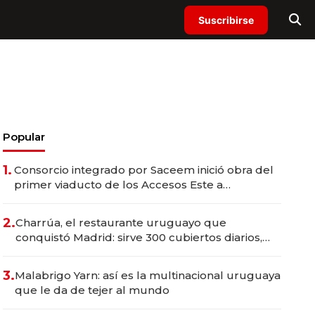
Suscribirse
Popular
1.
Consorcio integrado por Saceem inició obra del
primer viaducto de los Accesos Este a
Montevideo; inversión total asciende a US$ 54
millones
2.
Charrúa, el restaurante uruguayo que
conquistó Madrid: sirve 300 cubiertos diarios,
agota reservas con un mes de anticipación y
prepara apertura
3.
Malabrigo Yarn: así es la multinacional uruguaya
que le da de tejer al mundo