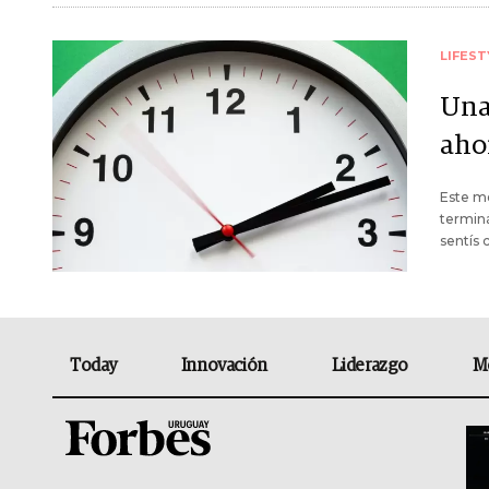
LIFEST
Una
ahor
Este mé
terminá
sentís 
Today
Innovación
Liderazgo
M