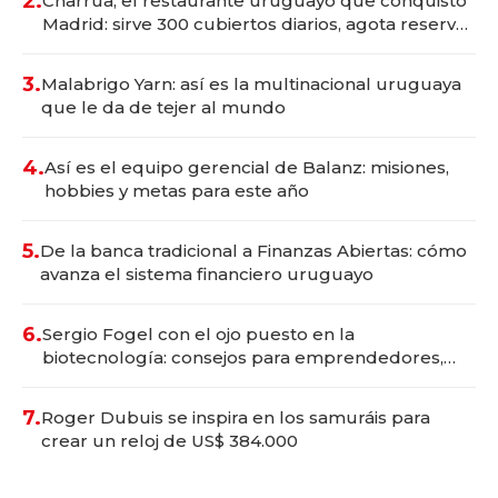
2.
Charrúa, el restaurante uruguayo que conquistó
Madrid: sirve 300 cubiertos diarios, agota reservas
con un mes de anticipación y prepara apertura
3.
Malabrigo Yarn: así es la multinacional uruguaya
que le da de tejer al mundo
4.
Así es el equipo gerencial de Balanz: misiones,
hobbies y metas para este año
5.
De la banca tradicional a Finanzas Abiertas: cómo
avanza el sistema financiero uruguayo
6.
Sergio Fogel con el ojo puesto en la
biotecnología: consejos para emprendedores,
oportunidades de inversión y el rol de la IA
7.
Roger Dubuis se inspira en los samuráis para
crear un reloj de US$ 384.000