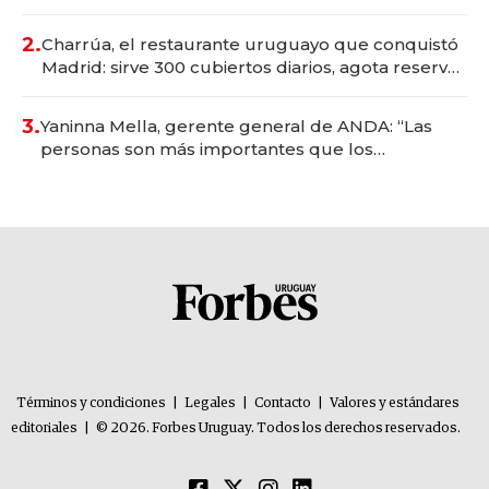
Montevideo; inversión total asciende a US$ 54
millones
2.
Charrúa, el restaurante uruguayo que conquistó
Madrid: sirve 300 cubiertos diarios, agota reservas
con un mes de anticipación y prepara apertura
3.
Yaninna Mella, gerente general de ANDA: “Las
personas son más importantes que los
problemas”
Términos y condiciones
|
Legales
|
Contacto
|
Valores y estándares
editoriales
|
© 2026. Forbes Uruguay. Todos los derechos reservados.