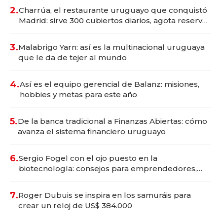
millones
2.
Charrúa, el restaurante uruguayo que conquistó
Madrid: sirve 300 cubiertos diarios, agota reservas
con un mes de anticipación y prepara apertura
3.
Malabrigo Yarn: así es la multinacional uruguaya
que le da de tejer al mundo
4.
Así es el equipo gerencial de Balanz: misiones,
hobbies y metas para este año
5.
De la banca tradicional a Finanzas Abiertas: cómo
avanza el sistema financiero uruguayo
6.
Sergio Fogel con el ojo puesto en la
biotecnología: consejos para emprendedores,
oportunidades de inversión y el rol de la IA
7.
Roger Dubuis se inspira en los samuráis para
crear un reloj de US$ 384.000