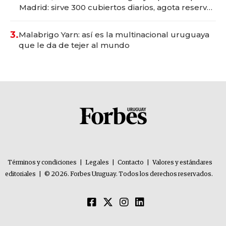
Madrid: sirve 300 cubiertos diarios, agota reservas
con un mes de anticipación y prepara apertura
3.
Malabrigo Yarn: así es la multinacional uruguaya
que le da de tejer al mundo
Términos y condiciones
|
Legales
|
Contacto
|
Valores y estándares
editoriales
|
© 2026. Forbes Uruguay. Todos los derechos reservados.