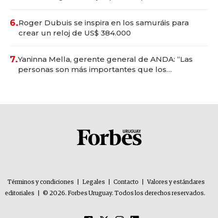
oportunidades de inversión y el rol de la IA
6.
Roger Dubuis se inspira en los samuráis para
crear un reloj de US$ 384.000
7.
Yaninna Mella, gerente general de ANDA: “Las
personas son más importantes que los
problemas”
Términos y condiciones
|
Legales
|
Contacto
|
Valores y estándares
editoriales
|
© 2026. Forbes Uruguay. Todos los derechos reservados.