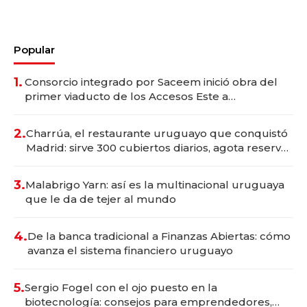
Popular
1.
Consorcio integrado por Saceem inició obra del
primer viaducto de los Accesos Este a
Montevideo; inversión total asciende a US$ 54
millones
2.
Charrúa, el restaurante uruguayo que conquistó
Madrid: sirve 300 cubiertos diarios, agota reservas
con un mes de anticipación y prepara apertura
3.
Malabrigo Yarn: así es la multinacional uruguaya
que le da de tejer al mundo
4.
De la banca tradicional a Finanzas Abiertas: cómo
avanza el sistema financiero uruguayo
5.
Sergio Fogel con el ojo puesto en la
biotecnología: consejos para emprendedores,