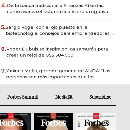
4.
De la banca tradicional a Finanzas Abiertas:
cómo avanza el sistema financiero uruguayo
5.
Sergio Fogel con el ojo puesto en la
biotecnología: consejos para emprendedores,
oportunidades de inversión y el rol de la IA
6.
Roger Dubuis se inspira en los samuráis para
crear un reloj de US$ 384.000
7.
Yaninna Mella, gerente general de ANDA: “Las
personas son más importantes que los
problemas”
Forbes Summit
MediaKit
Suscribirse