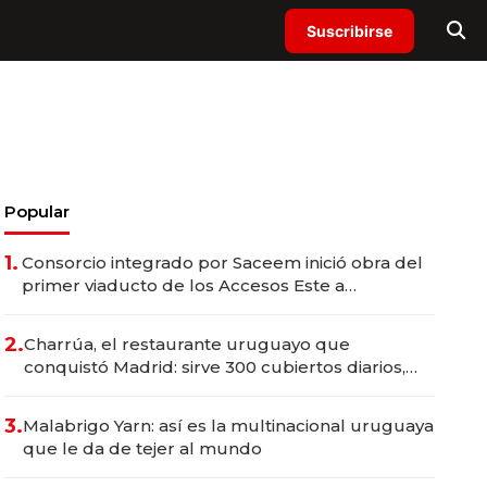
Suscribirse
Popular
1.
Consorcio integrado por Saceem inició obra del
primer viaducto de los Accesos Este a
Montevideo; inversión total asciende a US$ 54
millones
2.
Charrúa, el restaurante uruguayo que
conquistó Madrid: sirve 300 cubiertos diarios,
agota reservas con un mes de anticipación y
prepara apertura
3.
Malabrigo Yarn: así es la multinacional uruguaya
que le da de tejer al mundo