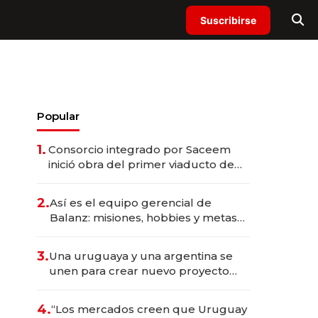
Suscribirse
Popular
1.
Consorcio integrado por Saceem
inició obra del primer viaducto de
los Accesos Este a Montevideo;
inversión total asciende a US$ 54
2.
Así es el equipo gerencial de
millones
Balanz: misiones, hobbies y metas
para este año
3.
Una uruguaya y una argentina se
unen para crear nuevo proyecto
sustentable en Maldonado con
inversión de US$ 800.000
4.
“Los mercados creen que Uruguay