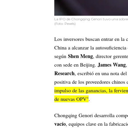
La IPO de Chongqing Genori tuvo una sobre
(Foto: Pexels)
Los inversores buscan entrar en la
China a alcanzar la autosuficiencia e
Shen Meng
según
, director geren
James Wang
con sede en Beijing.
,
Research
, escribió en una nota de
positiva de los proveedores chinos 
impulso de las ganancias, la fervien
de nuevas OPV"
.
Chongqing Genori desarrolla compo
vacío
, equipos clave en la fabrica