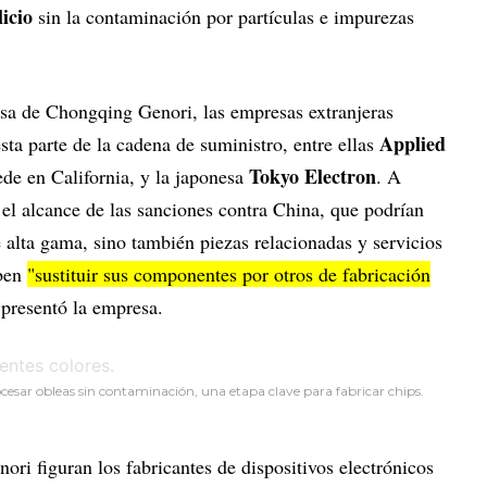
licio
sin la contaminación por partículas e impurezas
sa de Chongqing Genori, las empresas extranjeras
Applied
a parte de la cadena de suministro, entre ellas
Tokyo Electron
ede en California, y la japonesa
. A
l alcance de las sanciones contra China, que podrían
e alta gama, sino también piezas relacionadas y servicios
eben
"sustituir sus componentes por otros de fabricación
presentó la empresa.
esar obleas sin contaminación, una etapa clave para fabricar chips.
ori figuran los fabricantes de dispositivos electrónicos