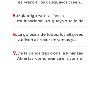
es Francia; los uruguayos creen
que es el Congo”: la crítica del
presidente del BCU al
5.
Malabrigo Yarn: así es la
conservadurismo financiero
multinacional uruguaya que le da
de tejer al mundo
6.
La golosina de todos: los alfajores
vuelven a crecer en ventas y
volumen, pero el cambio más
profundo está en el perfil del
7.
De la banca tradicional a Finanzas
consumidor
Abiertas: cómo avanza el sistema
financiero uruguayo