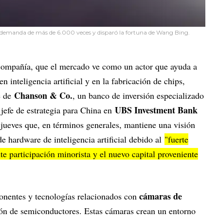
demanda de más de 6.000 veces y disparó la fortuna de Wang Bing.
 compañía, que el mercado ve como un actor que ayuda a
n inteligencia artificial y en la fabricación de chips,
Chanson & Co.
te de
, un banco de inversión especializado
UBS Investment Bank
 jefe de estrategia para China en
l jueves que, en términos generales, mantiene una visión
de hardware de inteligencia artificial debido al
"fuerte
te participación minorista y el nuevo capital proveniente
cámaras de
nentes y tecnologías relacionados con
ción de semiconductores. Estas cámaras crean un entorno