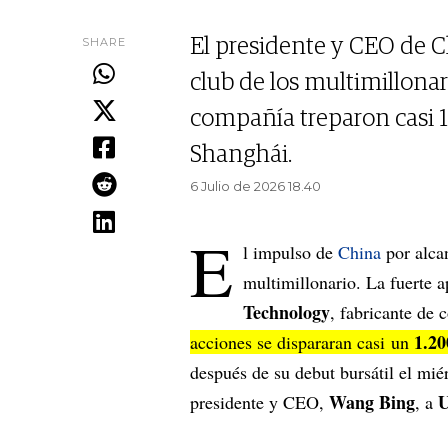
SHARE
El presidente y CEO de 
club de los multimillonar
compañía treparon casi 1
Shanghái.
6 Julio de 2026 18.40
E
l impulso de
China
por alca
multimillonario. La fuerte a
Technology
, fabricante de
1.2
acciones se dispararan casi un
después de su debut bursátil el mié
Wang Bing
U
presidente y CEO,
, a