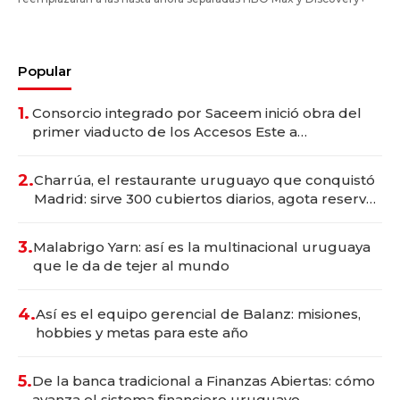
Popular
1.
Consorcio integrado por Saceem inició obra del
primer viaducto de los Accesos Este a
Montevideo; inversión total asciende a US$ 54
millones
2.
Charrúa, el restaurante uruguayo que conquistó
Madrid: sirve 300 cubiertos diarios, agota reservas
con un mes de anticipación y prepara apertura
3.
Malabrigo Yarn: así es la multinacional uruguaya
que le da de tejer al mundo
4.
Así es el equipo gerencial de Balanz: misiones,
hobbies y metas para este año
5.
De la banca tradicional a Finanzas Abiertas: cómo
avanza el sistema financiero uruguayo