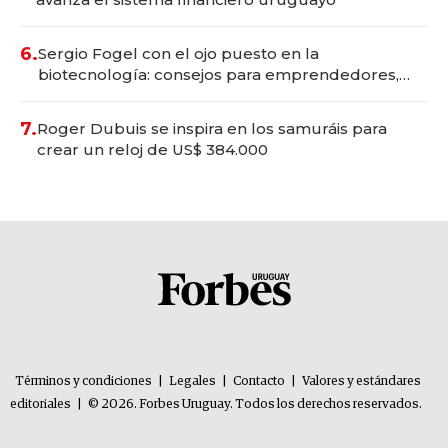
6.
Sergio Fogel con el ojo puesto en la
biotecnología: consejos para emprendedores,
oportunidades de inversión y el rol de la IA
7.
Roger Dubuis se inspira en los samuráis para
crear un reloj de US$ 384.000
Términos y condiciones
|
Legales
|
Contacto
|
Valores y estándares
editoriales
|
© 2026. Forbes Uruguay. Todos los derechos reservados.