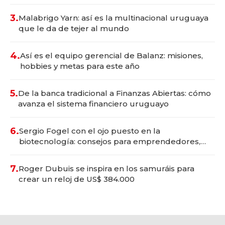
con un mes de anticipación y prepara apertura
3.
Malabrigo Yarn: así es la multinacional uruguaya
que le da de tejer al mundo
4.
Así es el equipo gerencial de Balanz: misiones,
hobbies y metas para este año
5.
De la banca tradicional a Finanzas Abiertas: cómo
avanza el sistema financiero uruguayo
6.
Sergio Fogel con el ojo puesto en la
biotecnología: consejos para emprendedores,
oportunidades de inversión y el rol de la IA
7.
Roger Dubuis se inspira en los samuráis para
crear un reloj de US$ 384.000