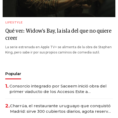
LIFESTYLE
Qué ver: Widow’s Bay, la isla del que no quiere
creer
La serie estrenada en Apple TV+ se alimenta de la obra de Stephen
King, pero sabe ir por sus propios caminos de comedia sutil.
Popular
1.
Consorcio integrado por Saceem inició obra del
primer viaducto de los Accesos Este a
Montevideo; inversión total asciende a US$ 54
millones
2.
Charrúa, el restaurante uruguayo que conquistó
Madrid: sirve 300 cubiertos diarios, agota reservas
con un mes de anticipación y prepara apertura