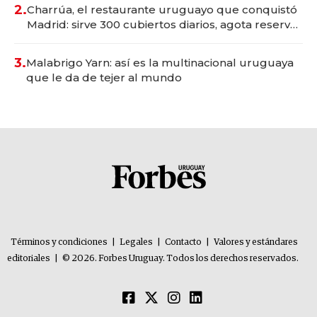
millones
2.
Charrúa, el restaurante uruguayo que conquistó
Madrid: sirve 300 cubiertos diarios, agota reservas
con un mes de anticipación y prepara apertura
3.
Malabrigo Yarn: así es la multinacional uruguaya
que le da de tejer al mundo
Términos y condiciones
|
Legales
|
Contacto
|
Valores y estándares
editoriales
|
© 2026. Forbes Uruguay. Todos los derechos reservados.