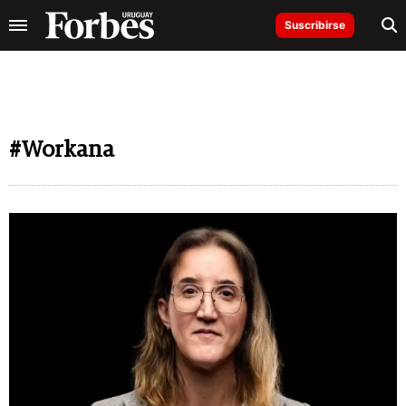
Suscribirse
#Workana