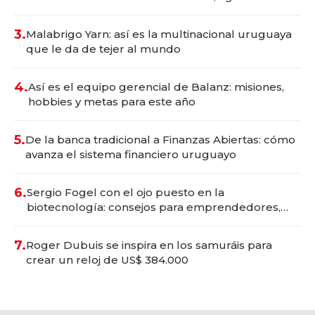
con un mes de anticipación y prepara apertura
3.
Malabrigo Yarn: así es la multinacional uruguaya
que le da de tejer al mundo
4.
Así es el equipo gerencial de Balanz: misiones,
hobbies y metas para este año
5.
De la banca tradicional a Finanzas Abiertas: cómo
avanza el sistema financiero uruguayo
6.
Sergio Fogel con el ojo puesto en la
biotecnología: consejos para emprendedores,
oportunidades de inversión y el rol de la IA
7.
Roger Dubuis se inspira en los samuráis para
crear un reloj de US$ 384.000