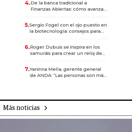
4.
De la banca tradicional a
Finanzas Abiertas: cómo avanza
el sistema financiero uruguayo
5.
Sergio Fogel con el ojo puesto en
la biotecnología: consejos para
emprendedores, oportunidades
de inversión y el rol de la IA
6.
Roger Dubuis se inspira en los
samuráis para crear un reloj de
US$ 384.000
7.
Yaninna Mella, gerente general
de ANDA: “Las personas son más
importantes que los problemas”
Más noticias