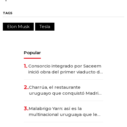
TAGS
Elon Musk
Tesla
Popular
1.
Consorcio integrado por Saceem
inició obra del primer viaducto de
los Accesos Este a Montevideo;
inversión total asciende a US$ 54
2.
Charrúa, el restaurante
millones
uruguayo que conquistó Madrid:
sirve 300 cubiertos diarios, agota
reservas con un mes de
3.
Malabrigo Yarn: así es la
anticipación y prepara apertura
multinacional uruguaya que le
da de tejer al mundo