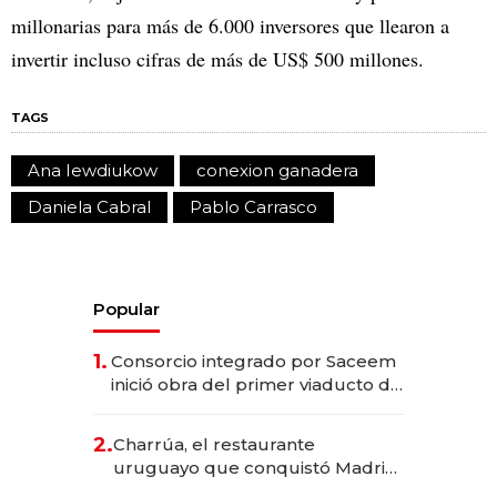
millonarias para más de 6.000 inversores que llearon a
invertir incluso cifras de más de US$ 500 millones.
TAGS
Ana Iewdiukow
conexion ganadera
Daniela Cabral
Pablo Carrasco
Popular
1.
Consorcio integrado por Saceem
inició obra del primer viaducto de
los Accesos Este a Montevideo;
inversión total asciende a US$ 54
2.
Charrúa, el restaurante
millones
uruguayo que conquistó Madrid:
sirve 300 cubiertos diarios, agota