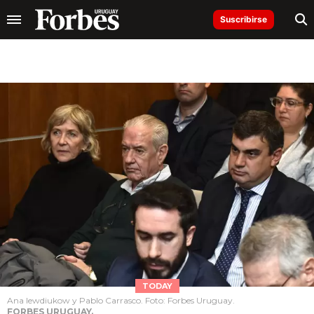
Suscribirse
TODAY
Ana Iewdiukow y Pablo Carrasco. Foto: Forbes Uruguay.
FORBES URUGUAY.