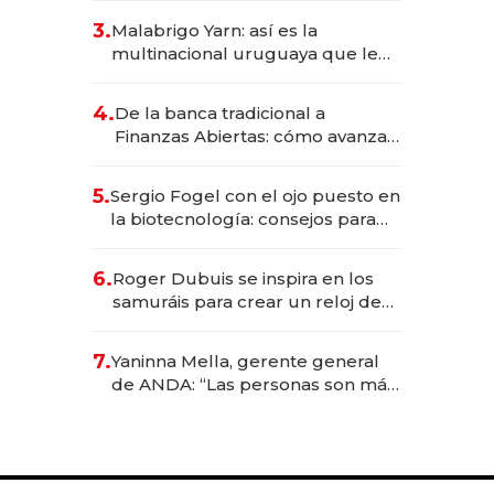
reservas con un mes de
3.
Malabrigo Yarn: así es la
anticipación y prepara apertura
multinacional uruguaya que le
da de tejer al mundo
4.
De la banca tradicional a
Finanzas Abiertas: cómo avanza
el sistema financiero uruguayo
5.
Sergio Fogel con el ojo puesto en
la biotecnología: consejos para
emprendedores, oportunidades
de inversión y el rol de la IA
6.
Roger Dubuis se inspira en los
samuráis para crear un reloj de
US$ 384.000
7.
Yaninna Mella, gerente general
de ANDA: “Las personas son más
importantes que los problemas”