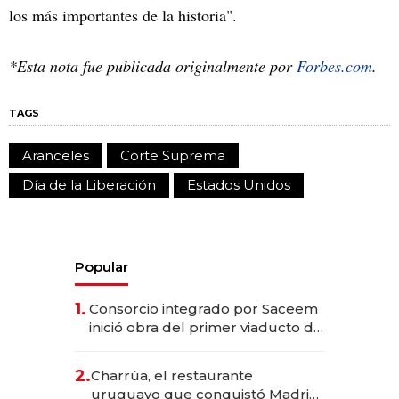
los más importantes de la historia".
*Esta nota fue publicada originalmente por
Forbes.com
.
TAGS
Aranceles
Corte Suprema
Día de la Liberación
Estados Unidos
Popular
1.
Consorcio integrado por Saceem
inició obra del primer viaducto de
los Accesos Este a Montevideo;
inversión total asciende a US$ 54
2.
Charrúa, el restaurante
millones
uruguayo que conquistó Madrid: