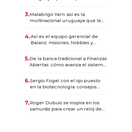
sirve 300 cubiertos diarios, agota
reservas con un mes de
3.
Malabrigo Yarn: así es la
anticipación y prepara apertura
multinacional uruguaya que le
da de tejer al mundo
4.
Así es el equipo gerencial de
Balanz: misiones, hobbies y
metas para este año
5.
De la banca tradicional a Finanzas
Abiertas: cómo avanza el sistema
financiero uruguayo
6.
Sergio Fogel con el ojo puesto
en la biotecnología: consejos
para emprendedores,
oportunidades de inversión y el
7.
Roger Dubuis se inspira en los
rol de la IA
samuráis para crear un reloj de
US$ 384.000