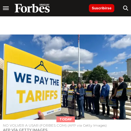
Suscribirse
TODAY
NO VOLVER A USAR (FORBES.COM) (AFP via Getty Images)
AFP VÍA GETTY IMAGES