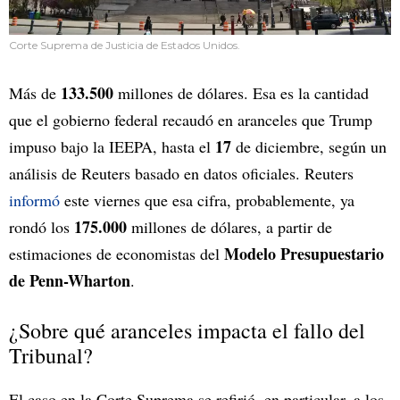
Corte Suprema de Justicia de Estados Unidos.
133.500
Más de
millones de dólares. Esa es la cantidad
que el gobierno federal recaudó en aranceles que Trump
17
impuso bajo la IEEPA, hasta el
de diciembre, según un
análisis de Reuters basado en datos oficiales. Reuters
informó
este viernes que esa cifra, probablemente, ya
175.000
rondó los
millones de dólares, a partir de
Modelo Presupuestario
estimaciones de economistas del
de Penn-Wharton
.
¿Sobre qué aranceles impacta el fallo del
Tribunal?
El caso en la Corte Suprema se refirió, en particular, a los