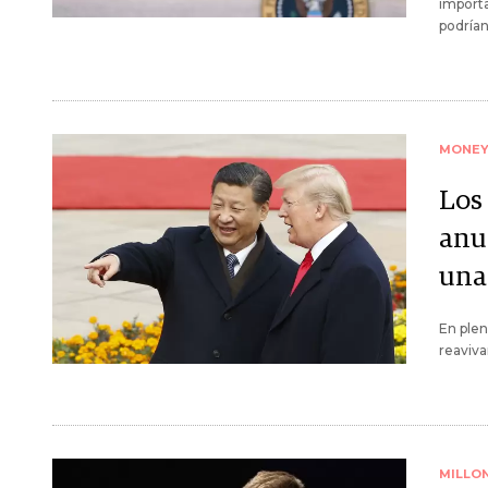
importa
podrían
MONE
Los
anu
una
En plen
reaviva
MILLO