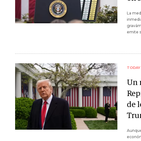
La med
inmedia
graváme
emite s
TODAY
Un 
Rep
de 
Tr
Aunque 
económi