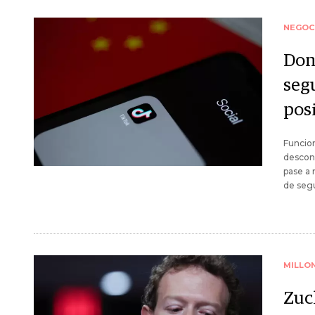
NEGOC
Don
seg
pos
Funcion
descone
pase a 
de seg
MILLO
Zuc