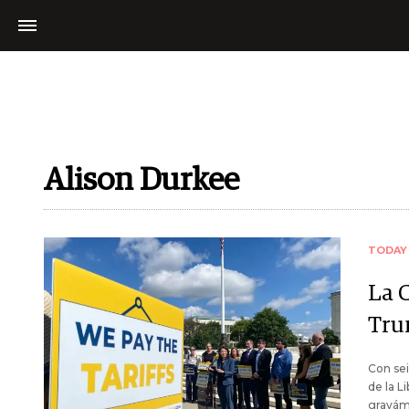
Alison Durkee
TODAY
La 
Tru
Con sei
de la L
gravám