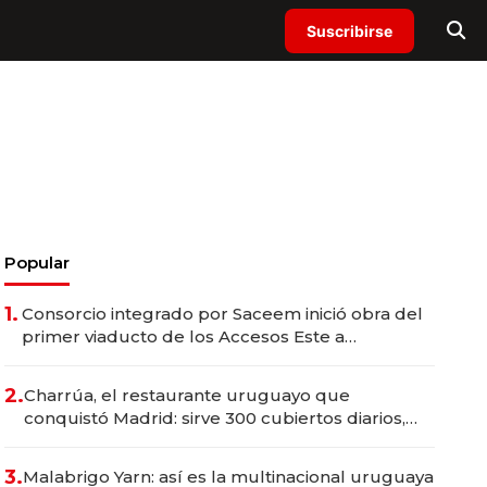
Suscribirse
Popular
1.
Consorcio integrado por Saceem inició obra del
primer viaducto de los Accesos Este a
Montevideo; inversión total asciende a US$ 54
millones
2.
Charrúa, el restaurante uruguayo que
conquistó Madrid: sirve 300 cubiertos diarios,
agota reservas con un mes de anticipación y
prepara apertura
3.
Malabrigo Yarn: así es la multinacional uruguaya