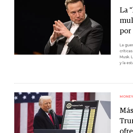
La "
mul
por
La guer
crítica
Musk. L
y la es
MONE
Más
Trum
ofre