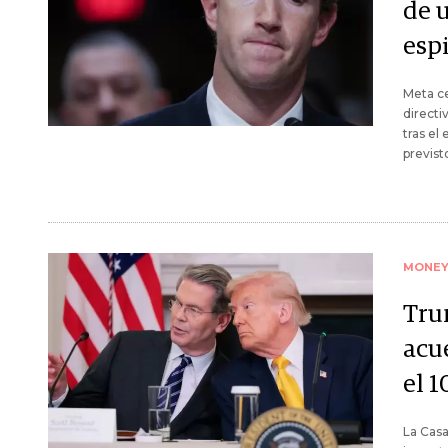
de 
esp
Meta ce
directi
tras el
previst
MONE
Tru
acu
el 
La Casa