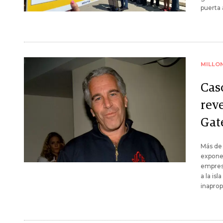
puerta 
MILLO
Cas
rev
Gat
Más de 
exponen
empresa
a la is
inaprop