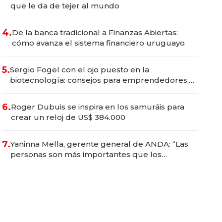
que le da de tejer al mundo
4.
De la banca tradicional a Finanzas Abiertas:
cómo avanza el sistema financiero uruguayo
5.
Sergio Fogel con el ojo puesto en la
biotecnología: consejos para emprendedores,
oportunidades de inversión y el rol de la IA
6.
Roger Dubuis se inspira en los samuráis para
crear un reloj de US$ 384.000
7.
Yaninna Mella, gerente general de ANDA: “Las
personas son más importantes que los
problemas”