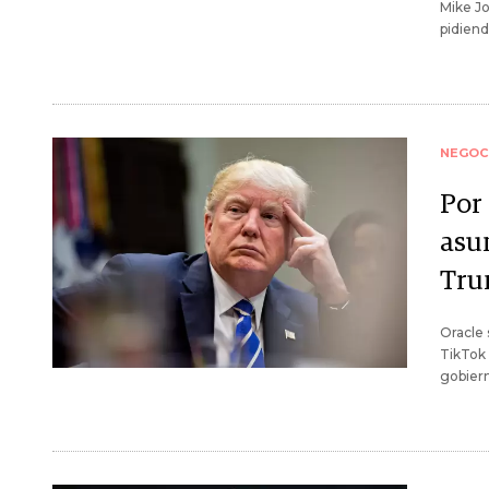
Mike J
pidiend
NEGOC
Por
asu
Tru
Oracle 
TikTok 
gobiern