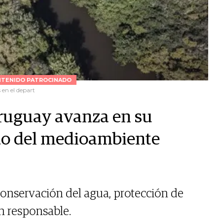
NTENIDO PATROCINADO
 en el depart
Uruguay avanza en su
do del medioambiente
onservación del agua, protección de
n responsable.