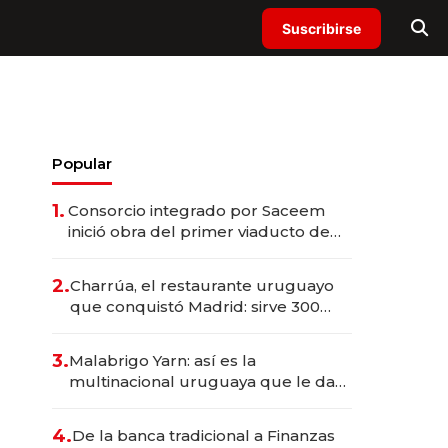
Suscribirse
Popular
1.
Consorcio integrado por Saceem
inició obra del primer viaducto de
los Accesos Este a Montevideo;
inversión total asciende a US$ 54
2.
Charrúa, el restaurante uruguayo
millones
que conquistó Madrid: sirve 300
cubiertos diarios, agota reservas
con un mes de anticipación y
3.
Malabrigo Yarn: así es la
prepara apertura
multinacional uruguaya que le da
de tejer al mundo
4.
De la banca tradicional a Finanzas