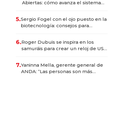
Abiertas: cómo avanza el sistema
financiero uruguayo
5.
Sergio Fogel con el ojo puesto en la
biotecnología: consejos para
emprendedores, oportunidades de
inversión y el rol de la IA
6.
Roger Dubuis se inspira en los
samuráis para crear un reloj de US$
384.000
7.
Yaninna Mella, gerente general de
ANDA: “Las personas son más
importantes que los problemas”