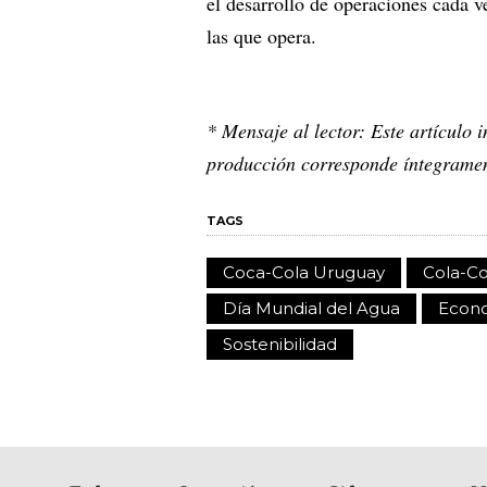
el desarrollo de operaciones cada 
las que opera.
* Mensaje al lector: Este artículo 
producción corresponde íntegramen
TAGS
Coca-Cola Uruguay
Cola-C
Día Mundial del Agua
Econo
Sostenibilidad