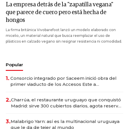
La empresa detrás de la "zapatilla vegana"
que parece de cuero pero está hecha de
hongos
La firma británica Vivobarefoot lanzó un modelo elaborado con
micelio, un material natural que busca reemplazar el uso de
plásticos en calzado vegano sin resignar resistencia ni comodidad.
Popular
1.
Consorcio integrado por Saceem inició obra del
primer viaducto de los Accesos Este a
Montevideo; inversión total asciende a US$ 54
millones
2.
Charrúa, el restaurante uruguayo que conquistó
Madrid: sirve 300 cubiertos diarios, agota reservas
con un mes de anticipación y prepara apertura
3.
Malabrigo Yarn: así es la multinacional uruguaya
que le da de tejer al mundo