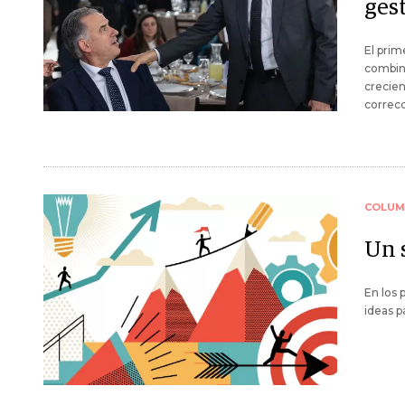
ges
El prim
combina
crecien
correcc
COLUM
Un s
En los 
ideas p