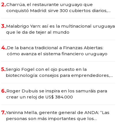
millones
2.
Charrúa, el restaurante uruguayo que
conquistó Madrid: sirve 300 cubiertos diarios,
agota reservas con un mes de anticipación y
prepara apertura
3.
Malabrigo Yarn: así es la multinacional uruguaya
que le da de tejer al mundo
4.
De la banca tradicional a Finanzas Abiertas:
cómo avanza el sistema financiero uruguayo
5.
Sergio Fogel con el ojo puesto en la
biotecnología: consejos para emprendedores,
oportunidades de inversión y el rol de la IA
6.
Roger Dubuis se inspira en los samuráis para
crear un reloj de US$ 384.000
7.
Yaninna Mella, gerente general de ANDA: “Las
personas son más importantes que los
problemas”