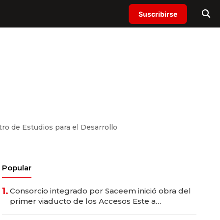
Suscribirse
ro de Estudios para el Desarrollo
Popular
1.
Consorcio integrado por Saceem inició obra del
primer viaducto de los Accesos Este a
Montevideo; inversión total asciende a US$ 54