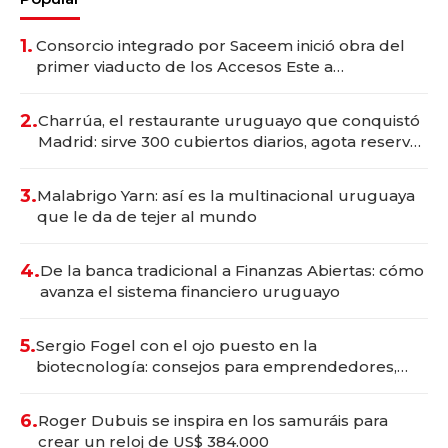
1.
Consorcio integrado por Saceem inició obra del
primer viaducto de los Accesos Este a
Montevideo; inversión total asciende a US$ 54
millones
2.
Charrúa, el restaurante uruguayo que conquistó
Madrid: sirve 300 cubiertos diarios, agota reservas
con un mes de anticipación y prepara apertura
3.
Malabrigo Yarn: así es la multinacional uruguaya
que le da de tejer al mundo
4.
De la banca tradicional a Finanzas Abiertas: cómo
avanza el sistema financiero uruguayo
5.
Sergio Fogel con el ojo puesto en la
biotecnología: consejos para emprendedores,
oportunidades de inversión y el rol de la IA
6.
Roger Dubuis se inspira en los samuráis para
crear un reloj de US$ 384.000