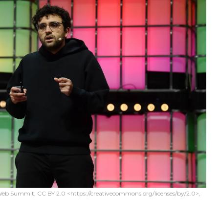
 Web Summit, CC BY 2.0 <https://creativecommons.org/licenses/by/2.0>,