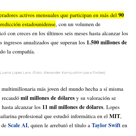
90
eradores activos mensuales que participan en más del
predicción estadounidense
, con un volumen de
icó con creces en los últimos seis meses hasta alcanzar los
1.500 millones de
s ingresos anualizados que superan los
do la compañía.
 Luana Lopes Lara. (Foto: Alexander Karnyukhin para Forbes).
r multimillonaria más joven del mundo hecha a sí misma
mil millones de dólares
i recaudó
y su valoración se
11 mil millones de dólares
 hasta alcanzar los
. Lopes
MIT
ailarina profesional que estudió informática en el
,
Scale AI
Taylor Swift
 de
, quien le arrebató el título a
en