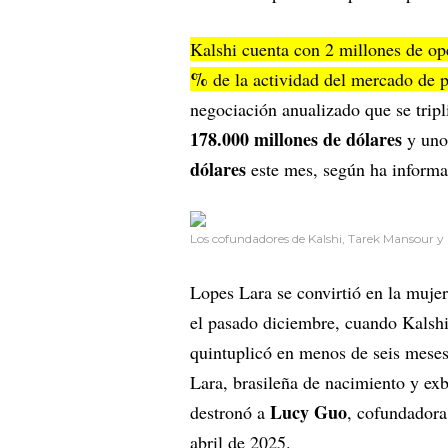
Kalshi cuenta con 2 millones de op
%
de la actividad del mercado de 
negociación anualizado que se tripl
178.000 millones de dólares
y uno
dólares
este mes, según ha informa
Los cofundadores de Kalshi, Tarek Mansour y
Lopes Lara se convirtió en la muje
el pasado diciembre, cuando Kalsh
quintuplicó en menos de seis meses
Lara, brasileña de nacimiento y exb
Lucy Guo
destronó a
, cofundadora
abril de 2025.