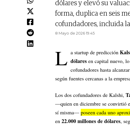
dólares y elevó su valuac
forma, duplica en seis m
cofundadores, incluida l
8 Mayo de 2026 19.45
L
Kals
a startup de predicción
dólares
en capital nuevo, lo
cofundadores hasta alcanzar
según fuentes cercanas a la empres
T
Los dos cofundadores de Kalshi,
—quien en diciembre se convirtió 
sí misma—
poseen cada uno apro
22.000 millones de dólares
en
, se