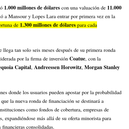
1.000 millones de dólares
11.000
dó
con una valuación de
tió a Mansour y Lopes Lara entrar por primera vez en la
1.300 millones de dólares
ortuna de
para cada
e llega tan solo seis meses después de su primera ronda
Coatue
 liderada por la firma de inversión
, con la
equoia Capital
Andreessen Horowitz
Morgan Stanley
,
,
ones donde los usuarios pueden apostar por la probabilidad
que la nueva ronda de financiación se destinará a
 instituciones como fondos de cobertura, empresas de
, expandiéndose más allá de su oferta minorista para
 financieras consolidadas.