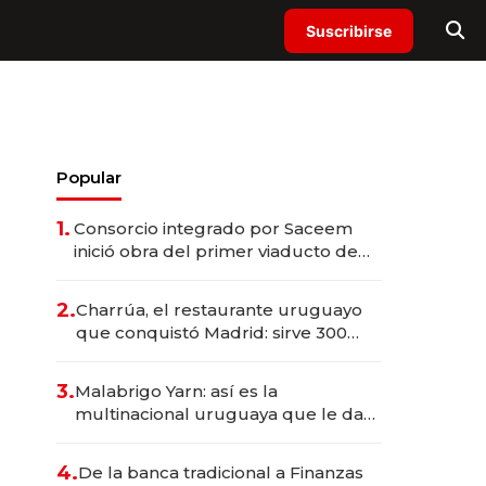
Suscribirse
Popular
1.
Consorcio integrado por Saceem
inició obra del primer viaducto de
los Accesos Este a Montevideo;
inversión total asciende a US$ 54
2.
Charrúa, el restaurante uruguayo
millones
que conquistó Madrid: sirve 300
cubiertos diarios, agota reservas
con un mes de anticipación y
3.
Malabrigo Yarn: así es la
prepara apertura
multinacional uruguaya que le da
de tejer al mundo
4.
De la banca tradicional a Finanzas