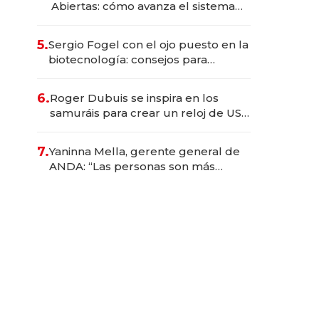
Abiertas: cómo avanza el sistema
financiero uruguayo
5.
Sergio Fogel con el ojo puesto en la
biotecnología: consejos para
emprendedores, oportunidades de
inversión y el rol de la IA
6.
Roger Dubuis se inspira en los
samuráis para crear un reloj de US$
384.000
7.
Yaninna Mella, gerente general de
ANDA: “Las personas son más
importantes que los problemas”