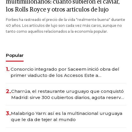
multimillonarios: cuánto subieron el caviar,
los Rolls Royce y otros artículos de lujo
Forbes ha rastreado el precio de la vida "realmente buena" durante
40 años. Los artículos de lujo son cada vez más caros, aunque no
tanto como aquellos relacionados a la economía popular.
Popular
1.
Consorcio integrado por Saceem inició obra del
primer viaducto de los Accesos Este a
Montevideo; inversión total asciende a US$ 54
millones
2.
Charrúa, el restaurante uruguayo que conquistó
Madrid: sirve 300 cubiertos diarios, agota reservas
con un mes de anticipación y prepara apertura
3.
Malabrigo Yarn: así es la multinacional uruguaya
que le da de tejer al mundo