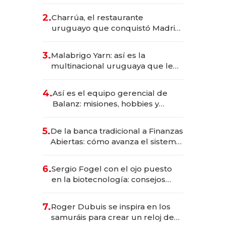
los Accesos Este a Montevideo;
inversión total asciende a US$ 54
2.
Charrúa, el restaurante
millones
uruguayo que conquistó Madrid:
sirve 300 cubiertos diarios, agota
reservas con un mes de
3.
Malabrigo Yarn: así es la
anticipación y prepara apertura
multinacional uruguaya que le
da de tejer al mundo
4.
Así es el equipo gerencial de
Balanz: misiones, hobbies y
metas para este año
5.
De la banca tradicional a Finanzas
Abiertas: cómo avanza el sistema
financiero uruguayo
6.
Sergio Fogel con el ojo puesto
en la biotecnología: consejos
para emprendedores,
oportunidades de inversión y el
7.
Roger Dubuis se inspira en los
rol de la IA
samuráis para crear un reloj de