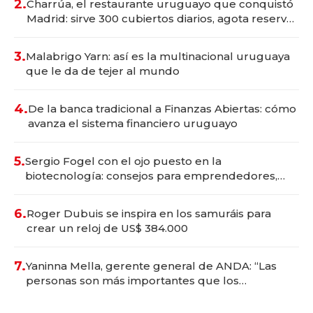
2.
Charrúa, el restaurante uruguayo que conquistó
Madrid: sirve 300 cubiertos diarios, agota reservas
con un mes de anticipación y prepara apertura
3.
Malabrigo Yarn: así es la multinacional uruguaya
que le da de tejer al mundo
4.
De la banca tradicional a Finanzas Abiertas: cómo
avanza el sistema financiero uruguayo
5.
Sergio Fogel con el ojo puesto en la
biotecnología: consejos para emprendedores,
oportunidades de inversión y el rol de la IA
6.
Roger Dubuis se inspira en los samuráis para
crear un reloj de US$ 384.000
7.
Yaninna Mella, gerente general de ANDA: “Las
personas son más importantes que los
problemas”