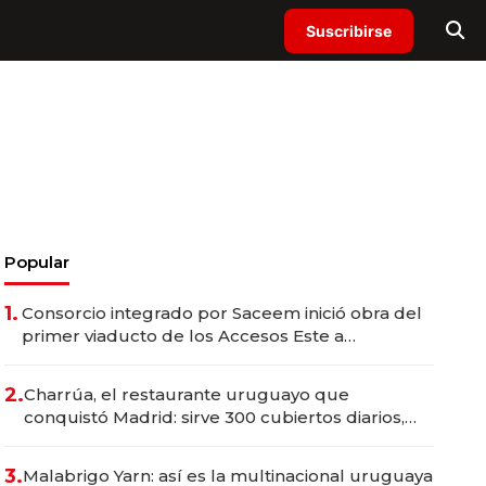
Suscribirse
Popular
1.
Consorcio integrado por Saceem inició obra del
primer viaducto de los Accesos Este a
Montevideo; inversión total asciende a US$ 54
millones
2.
Charrúa, el restaurante uruguayo que
conquistó Madrid: sirve 300 cubiertos diarios,
agota reservas con un mes de anticipación y
prepara apertura
3.
Malabrigo Yarn: así es la multinacional uruguaya