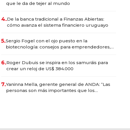
que le da de tejer al mundo
4.
De la banca tradicional a Finanzas Abiertas:
cómo avanza el sistema financiero uruguayo
5.
Sergio Fogel con el ojo puesto en la
biotecnología: consejos para emprendedores,
oportunidades de inversión y el rol de la IA
6.
Roger Dubuis se inspira en los samuráis para
crear un reloj de US$ 384.000
7.
Yaninna Mella, gerente general de ANDA: “Las
personas son más importantes que los
problemas”