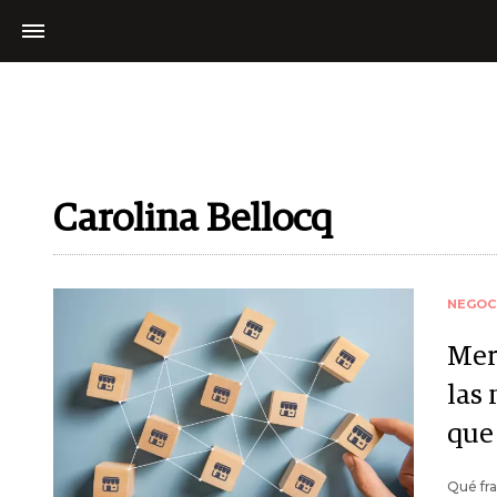
Carolina Bellocq
NEGOC
Mer
las
que
Qué fr