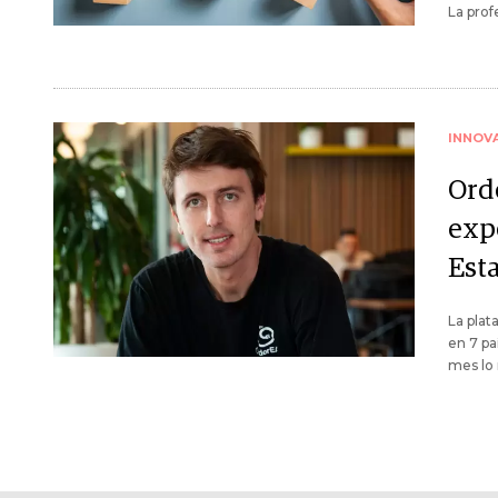
La prof
INNOV
Orde
exp
Est
La plat
en 7 pa
mes lo