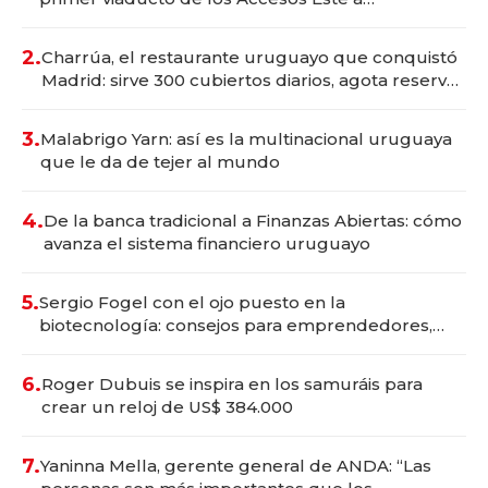
Montevideo; inversión total asciende a US$ 54
millones
2.
Charrúa, el restaurante uruguayo que conquistó
Madrid: sirve 300 cubiertos diarios, agota reservas
con un mes de anticipación y prepara apertura
3.
Malabrigo Yarn: así es la multinacional uruguaya
que le da de tejer al mundo
4.
De la banca tradicional a Finanzas Abiertas: cómo
avanza el sistema financiero uruguayo
5.
Sergio Fogel con el ojo puesto en la
biotecnología: consejos para emprendedores,
oportunidades de inversión y el rol de la IA
6.
Roger Dubuis se inspira en los samuráis para
crear un reloj de US$ 384.000
7.
Yaninna Mella, gerente general de ANDA: “Las