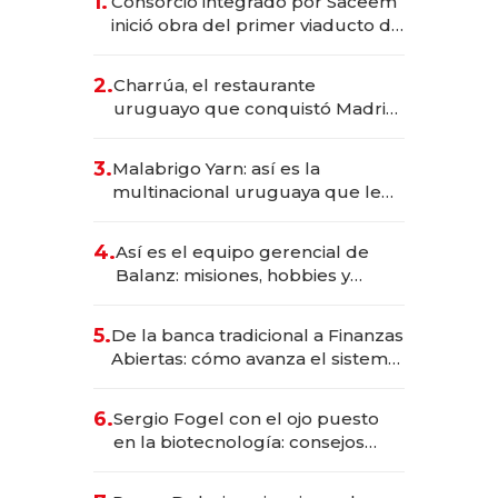
1.
Consorcio integrado por Saceem
inició obra del primer viaducto de
los Accesos Este a Montevideo;
inversión total asciende a US$ 54
2.
Charrúa, el restaurante
millones
uruguayo que conquistó Madrid:
sirve 300 cubiertos diarios, agota
reservas con un mes de
3.
Malabrigo Yarn: así es la
anticipación y prepara apertura
multinacional uruguaya que le
da de tejer al mundo
4.
Así es el equipo gerencial de
Balanz: misiones, hobbies y
metas para este año
5.
De la banca tradicional a Finanzas
Abiertas: cómo avanza el sistema
financiero uruguayo
6.
Sergio Fogel con el ojo puesto
en la biotecnología: consejos
para emprendedores,
oportunidades de inversión y el