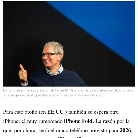
La primera mención de un iPhone 18 Pro rojo llegó a través de Bloomberg,
que sugirió que Apple iba a tomar en serio la idea del rojo.
Para este otoño (en EE.UU.) también se espera otro
iPhone Fold.
iPhone: el muy rumoreado
La razón por la
2026
que, por ahora, sería el único teléfono previsto para
,