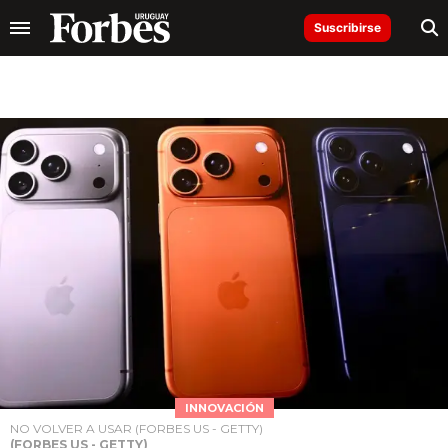
Suscribirse
INNOVACIÓN
NO VOLVER A USAR (FORBES US - GETTY)
(FORBES US - GETTY)