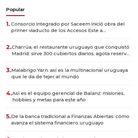
Popular
1.
Consorcio integrado por Saceem inició obra del
primer viaducto de los Accesos Este a
Montevideo; inversión total asciende a US$ 54
millones
2.
Charrúa, el restaurante uruguayo que conquistó
Madrid: sirve 300 cubiertos diarios, agota reservas
con un mes de anticipación y prepara apertura
3.
Malabrigo Yarn: así es la multinacional uruguaya
que le da de tejer al mundo
4.
Así es el equipo gerencial de Balanz: misiones,
hobbies y metas para este año
5.
De la banca tradicional a Finanzas Abiertas: cómo
avanza el sistema financiero uruguayo