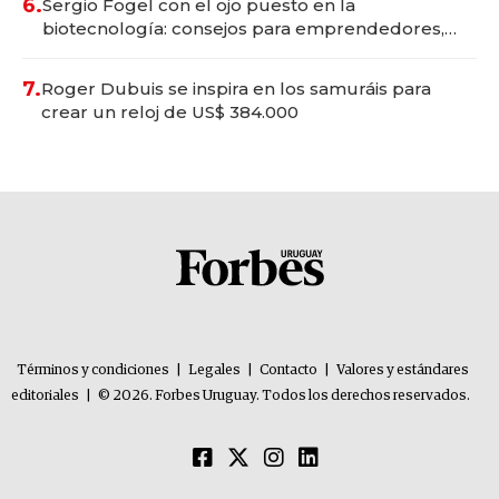
6.
Sergio Fogel con el ojo puesto en la
biotecnología: consejos para emprendedores,
oportunidades de inversión y el rol de la IA
7.
Roger Dubuis se inspira en los samuráis para
crear un reloj de US$ 384.000
Términos y condiciones
|
Legales
|
Contacto
|
Valores y estándares
editoriales
|
© 2026. Forbes Uruguay. Todos los derechos reservados.