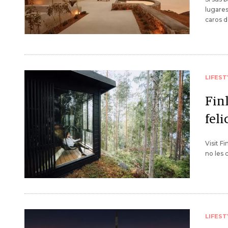
lugares
caros d
LIFEST
Fin
feli
Visit F
no les 
LIFEST