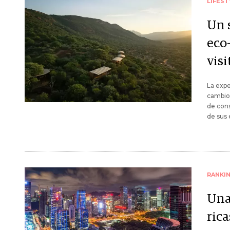
LIFEST
Un s
eco
visi
La expe
cambio 
de cons
de sus 
RANKI
Una
ric