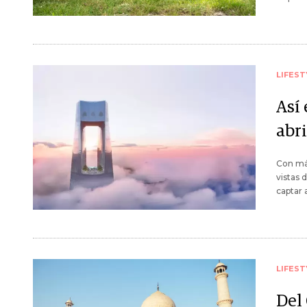
LIFEST
Así 
abr
Con más
vistas 
captar 
LIFEST
Del