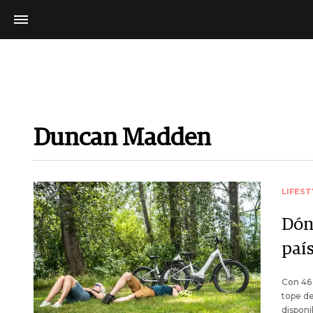
Duncan Madden
LIFEST
Dón
país
Con 46 
tope de
disponi