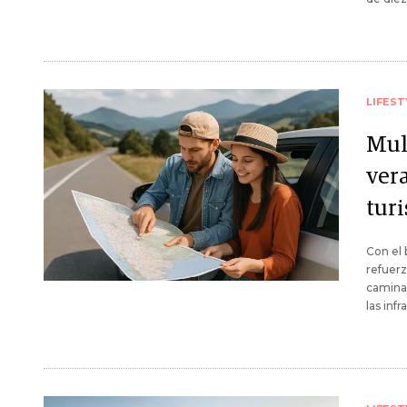
LIFEST
Mult
ver
tur
Con el 
refuerz
caminar
las inf