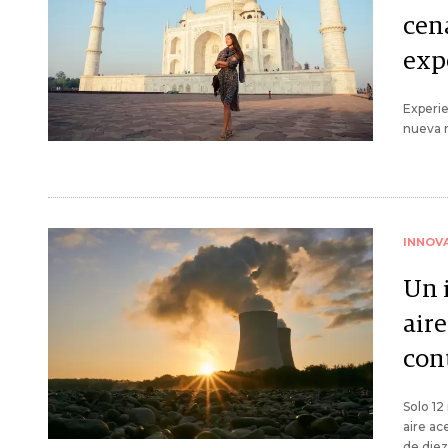
cena
exp
Experie
nueva m
INNOV
Un 
aire
con
Solo 12
aire ac
de diez