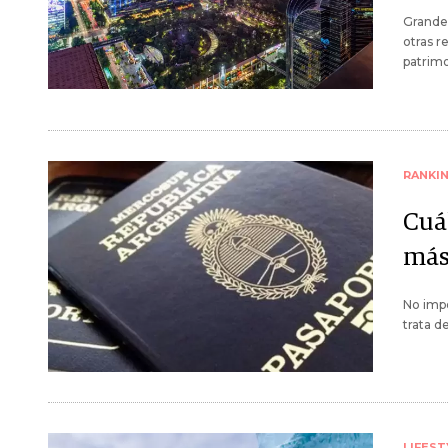
Grandes
otras r
patrimo
RANKI
Cuá
más
No impo
trata de
LIFEST