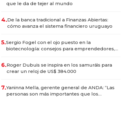
que le da de tejer al mundo
4.
De la banca tradicional a Finanzas Abiertas:
cómo avanza el sistema financiero uruguayo
5.
Sergio Fogel con el ojo puesto en la
biotecnología: consejos para emprendedores,
oportunidades de inversión y el rol de la IA
6.
Roger Dubuis se inspira en los samuráis para
crear un reloj de US$ 384.000
7.
Yaninna Mella, gerente general de ANDA: “Las
personas son más importantes que los
problemas”