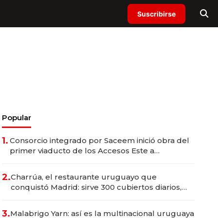
Suscribirse
Popular
1.
Consorcio integrado por Saceem inició obra del
primer viaducto de los Accesos Este a
Montevideo; inversión total asciende a US$ 54
millones
2.
Charrúa, el restaurante uruguayo que
conquistó Madrid: sirve 300 cubiertos diarios,
agota reservas con un mes de anticipación y
prepara apertura
3.
Malabrigo Yarn: así es la multinacional uruguaya