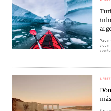
Tur
inh
arg
Para mu
algo má
aventur
LIFEST
Dón
más
Si sus 